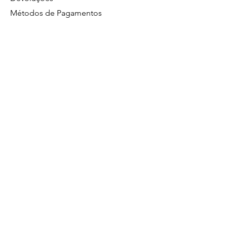
Métodos de Pagamentos
Política de Privacidade
GS Eletrônicos Ltda. - CPF/CNPJ:
27160056000160
https://wa.me/5519984111446
Limeira/SP
Atendimento no whatsapp de segunda a
sexta das 8:00 às 17:00.
19 99628
Comercial
4560
19 98411 1446
Suporte Técnico