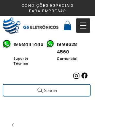
CONDIÇÕES ESPECIAIS
PARA EMPRESAS
19 98411 1446
19 99628
4560
Suporte
Comercial
Técnico
Search