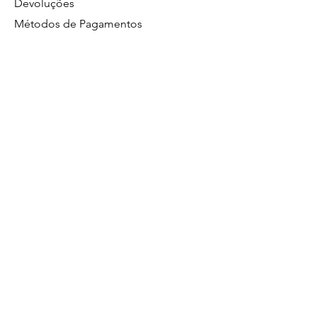
Devoluções
Métodos de Pagamentos
Política de Privacidade
GS Eletrônicos Ltda. - CPF/CNPJ:
27160056000160
https://wa.me/5519984111446
Limeira/SP
Atendimento no whatsapp de segunda a
sexta das 8:00 às 17:00.
19 99628
Comercial
4560
19 98411 1446
Suporte Técnico