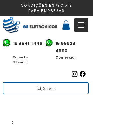
CONDIÇÕES ESPECIAIS
PARA EMPRESAS
19 98411 1446
19 99628
4560
Suporte
Comercial
Técnico
Search