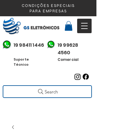
CONDIÇÕES ESPECIAIS
PARA EMPRESAS
19 98411 1446
19 99628
4560
Suporte
Comercial
Técnico
Search