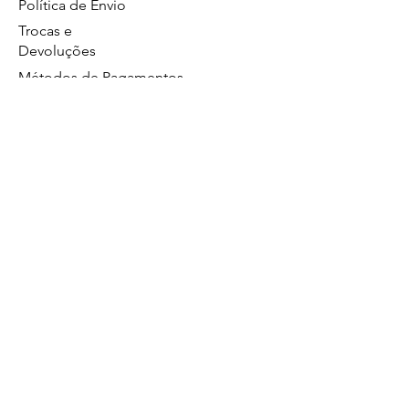
Política de Envio
Trocas e
Devoluções
Métodos de Pagamentos
Política de Privacidade
GS Eletrônicos Ltda. - CPF/CNPJ:
27160056000160
https://wa.me/5519984111446
Limeira/SP
Atendimento no whatsapp de segunda a
sexta das 8:00 às 17:00.
19 99628
Comercial
4560