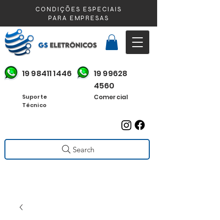
CONDIÇÕES ESPECIAIS
PARA EMPRESAS
19 98411 1446
19 99628
4560
Suporte
Comercial
Técnico
Search