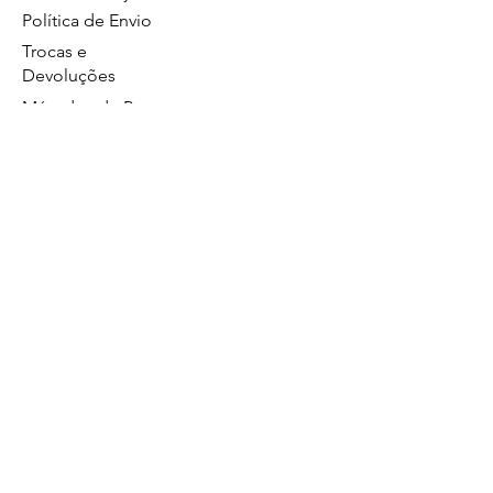
Política de Envio
Trocas e
Devoluções
Métodos de Pagamentos
Política de Privacidade
GS Eletrônicos Ltda. - CPF/CNPJ:
27160056000160
https://wa.me/5519984111446
Limeira/SP
Atendimento no whatsapp de segunda a
sexta das 8:00 às 17:00.
19 99628
Comercial