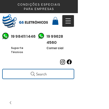
CONDIÇÕES ESPECIAIS
PARA EMPRESAS
19 98411 1446
19 99628
4560
Suporte
Comercial
Técnico
Search