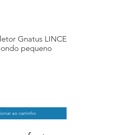
fletor Gnatus LINCE
dondo pequeno
ionar ao carrinho