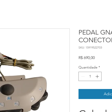
PEDAL GN
CONECTOR
SKU: 15919522703
Preço
R$ 690,00
Quantidade
*
Adic