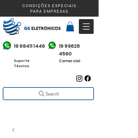
CONDIÇÕES ESPECIAIS
PARA EMPRESAS
19 98411 1446
19 99628
4560
Suporte
Comercial
Técnico
Search