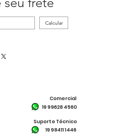
 seu frete
Calcular
Comercial
19 99628 4560
Suporte Técnico
19 98411 1446