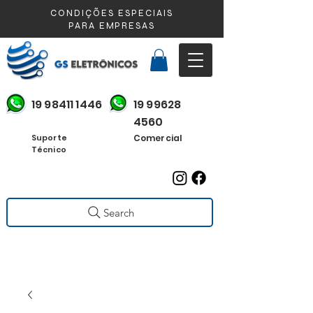
CONDIÇÕES ESPECIAIS
PARA EMPRESAS
19 98411 1446
19 99628
4560
Suporte
Comercial
Técnico
Search