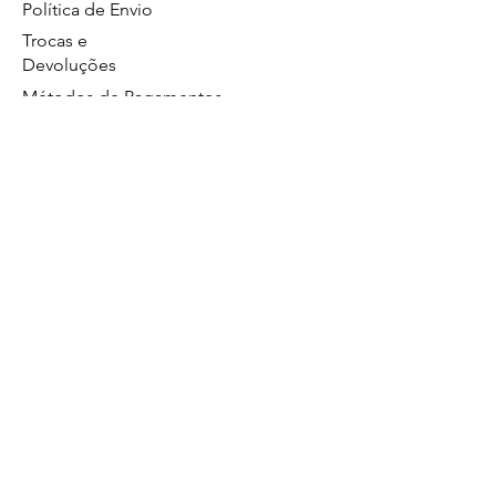
Política de Envio
Trocas e
Devoluções
Métodos de Pagamentos
Política de Privacidade
GS Eletrônicos Ltda. - CPF/CNPJ:
27160056000160
https://wa.me/5519984111446
Limeira/SP
Atendimento no whatsapp de segunda a
sexta das 8:00 às 17:00.
19 99628
Comercial
4560