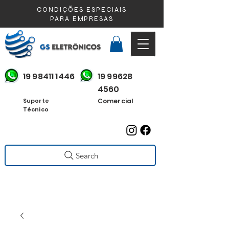
CONDIÇÕES ESPECIAIS
PARA EMPRESAS
19 98411 1446
19 99628
4560
Suporte
Comercial
Técnico
Search