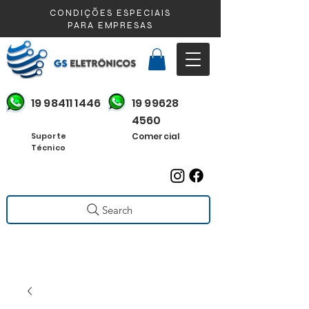
CONDIÇÕES ESPECIAIS
PARA EMPRESAS
19 98411 1446
19 99628
4560
Suporte
Comercial
Técnico
Search