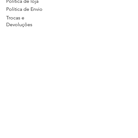
Política de loja
Política de Envio
Trocas e
Devoluções
Métodos de Pagamentos
Política de Privacidade
GS Eletrônicos Ltda. - CPF/CNPJ:
27160056000160
https://wa.me/5519984111446
Limeira/SP
Atendimento no whatsapp de segunda a
sexta das 8:00 às 17:00.
19 99628
Comercial