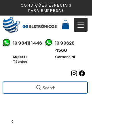
CONDIÇÕES ESPECIAIS
PARA EMPRESAS
19 98411 1446
19 99628
4560
Suporte
Comercial
Técnico
Search