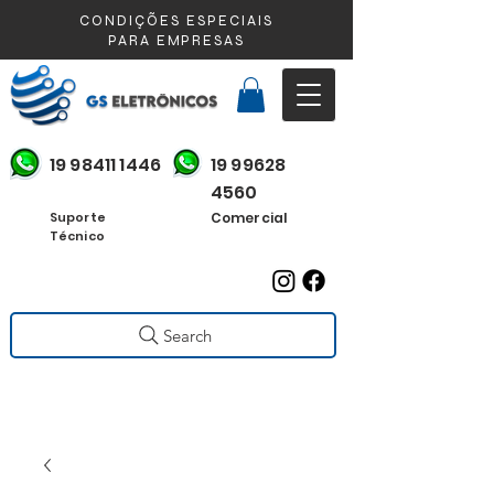
CONDIÇÕES ESPECIAIS
PARA EMPRESAS
19 98411 1446
19 99628
4560
Suporte
Comercial
Técnico
Search