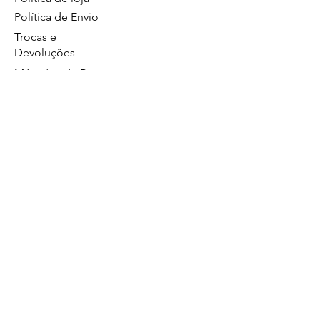
Política de Envio
Trocas e
Devoluções
Métodos de Pagamentos
Política de Privacidade
GS Eletrônicos Ltda. - CPF/CNPJ:
27160056000160
https://wa.me/5519984111446
Limeira/SP
Atendimento no whatsapp de segunda a
sexta das 8:00 às 17:00.
19 99628
Comercial