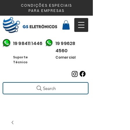
CONDIÇÕES ESPECIAIS
PARA EMPRESAS
19 98411 1446
19 99628
4560
Suporte
Comercial
Técnico
Search