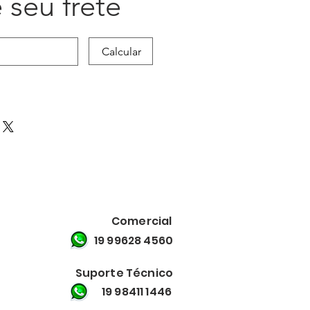
 seu frete
Calcular
Comercial
19 99628 4560
Suporte Técnico
19 98411 1446