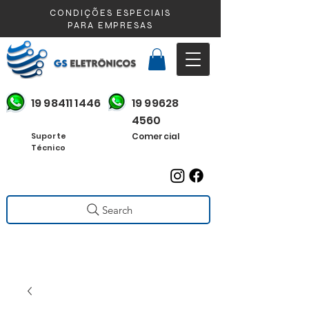
CONDIÇÕES ESPECIAIS
PARA EMPRESAS
19 98411 1446
19 99628
4560
Suporte
Comercial
Técnico
Search