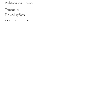
Política de Envio
Trocas e
Devoluções
Métodos de Pagamentos
Política de Privacidade
GS Eletrônicos Ltda. - CPF/CNPJ:
27160056000160
https://wa.me/5519984111446
Limeira/SP
Atendimento no whatsapp de segunda a
sexta das 8:00 às 17:00.
19 99628
Comercial
4560