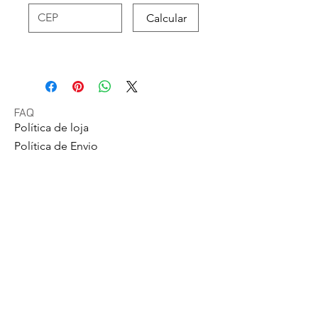
Calcular
FAQ
Política de loja
Política de Envio
Trocas e
Devoluções
Métodos de Pagamentos
Política de Privacidade
GS Eletrônicos Ltda. - CPF/CNPJ: