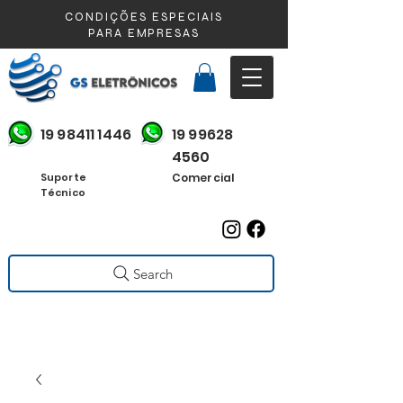
CONDIÇÕES ESPECIAIS
PARA EMPRESAS
19 98411 1446
19 99628
4560
Suporte
Comercial
Técnico
Search