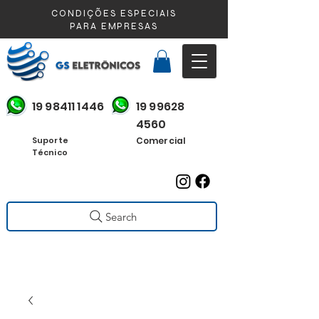
CONDIÇÕES ESPECIAIS
PARA EMPRESAS
19 98411 1446
19 99628
4560
Suporte
Comercial
Técnico
Search