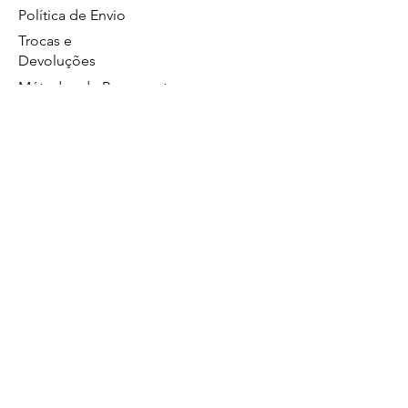
Política de Envio
Trocas e
Devoluções
Métodos de Pagamentos
Política de Privacidade
GS Eletrônicos Ltda. - CPF/CNPJ:
27160056000160
https://wa.me/5519984111446
Limeira/SP
Atendimento no whatsapp de segunda a
sexta das 8:00 às 17:00.
19 99628
Comercial
4560