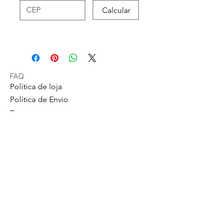
Calcular
FAQ
Política de loja
Política de Envio
Trocas e
Devoluções
Métodos de Pagamentos
Política de Privacidade
GS Eletrônicos Ltda. - CPF/CNPJ: