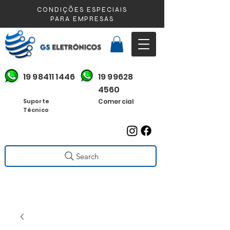
CONDIÇÕES ESPECIAIS
PARA EMPRESAS
19 98411 1446
19 99628
4560
Suporte
Comercial
Técnico
Search