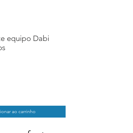
te equipo Dabi
os
ionar ao carrinho