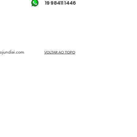
19 98411 1446
ojundiai.com
VOLTAR AO TOPO