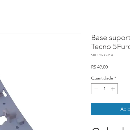
Base supor
Tecno 5Fur
SKU: 26006204
Preço
R$ 49,00
Quantidade
*
Adic