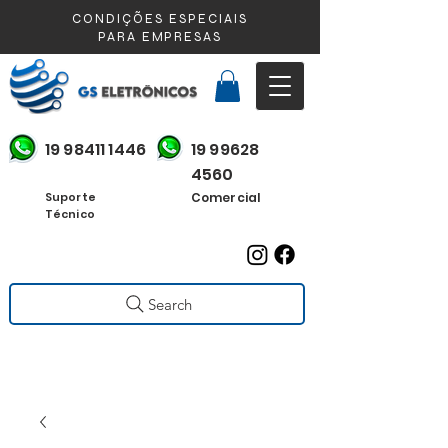
CONDIÇÕES ESPECIAIS
PARA EMPRESAS
19 98411 1446
19 99628
4560
Suporte
Comercial
Técnico
Search