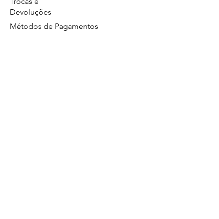
Trocas e
Devoluções
Métodos de Pagamentos
Política de Privacidade
GS Eletrônicos Ltda. - CPF/CNPJ:
27160056000160
https://wa.me/5519984111446
Limeira/SP
Atendimento no whatsapp de segunda a
sexta das 8:00 às 17:00.
19 99628
Comercial
4560
19 98411 1446
Suporte Técnico