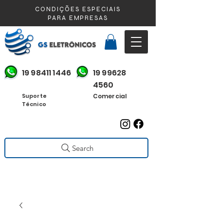
CONDIÇÕES ESPECIAIS
PARA EMPRESAS
19 98411 1446
19 99628
4560
Suporte
Comercial
Técnico
Search